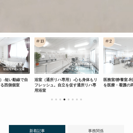
階）-短い動線で自
浴室（通所リハ専用）-心も身体もリ
医務室/静養室-
する西側個室
フレッシュ。自立を促す通所リハ専
を医療・看護の
用浴室
新着記事
事務関係